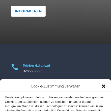
INFORMIEREN

Telefon Hallenbad
02855 6560

Telefon Freibad
Cookie-Zustimmung verwalten
02855 3469
Um dir ein optimales Erlebnis zu bieten, verwenden wir Technologien wie

Adresse Hallenbad
Cookies, um Geräteinformationen zu speichern und/oder darauf
Hallenbad Voerde
zuzugreifen. Wenn du diesen Technologien zustimmst, können wir Daten
wie das Surfverhalten oder eindeutige IDs auf dieser Website verarbeiten.