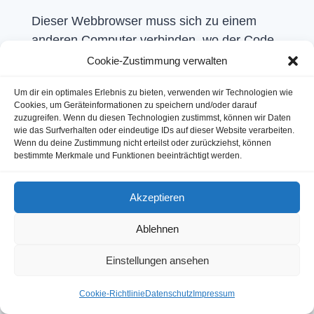
Dieser Webbrowser muss sich zu einem
anderen Computer verbinden, wo der Code
der Website gespeichert ist: dem Webserver.
Cookie-Zustimmung verwalten
Der Betrieb eines Webservers ist eine
Um dir ein optimales Erlebnis zu bieten, verwenden wir Technologien wie
komplizierte und aufwendige Aufgabe,
Cookies, um Geräteinformationen zu speichern und/oder darauf
weswegen dies in der Regel von
zuzugreifen. Wenn du diesen Technologien zustimmst, können wir Daten
wie das Surfverhalten oder eindeutige IDs auf dieser Website verarbeiten.
professionellen Anbietern, den Providern,
Wenn du deine Zustimmung nicht erteilst oder zurückziehst, können
übernommen wird. Diese bieten Webhosting
bestimmte Merkmale und Funktionen beeinträchtigt werden.
an und sorgen damit für eine verlässliche
und fehlerfreie Speicherung der Daten von
Akzeptieren
Websites.
Ablehnen
Bei der Verbindungsaufnahme des Browsers
auf Ihrem Computer (Desktop, Laptop,
Einstellungen ansehen
Smartphone) und während der
Cookie-Richtlinie
Datenschutz
Impressum
Datenübertragung zu und vom Webserver