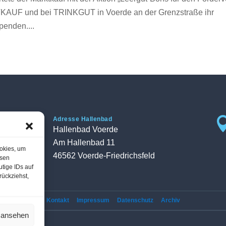
KAUF und bei TRINKGUT in Voerde an der Grenzstraße ihr
penden....

Adresse Hallenbad
Hallenbad Voerde
Am Hallenbad 11
ookies, um
46562 Voerde-Friedrichsfeld
esen
tige IDs auf
rückziehst,
Kontakt
Impressum
Datenschutz
Archiv
n ansehen