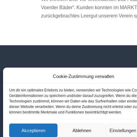
Voerder Bäder“. Kunden konnten im MARKT
zurückgebrachtes Leergut unserem Verein s

Telefon Hallenbad
Cookie-Zustimmung verwalten
02855 6560

Telefon Freibad
Um dir ein optimales Erlebnis zu bieten, verwenden wir Technologien wie C
Geräteinformationen zu speichern und/oder darauf zuzugreifen. Wenn du di
02855 3469
Technologien zustimmst, können wir Daten wie das Surfverhalten oder eindeu
dieser Website verarbeiten. Wenn du deine Zustimmung nicht erteilst oder zu
können bestimmte Merkmale und Funktionen beeinträchtigt werden.
Akzeptieren
Ablehnen
Einstellunge