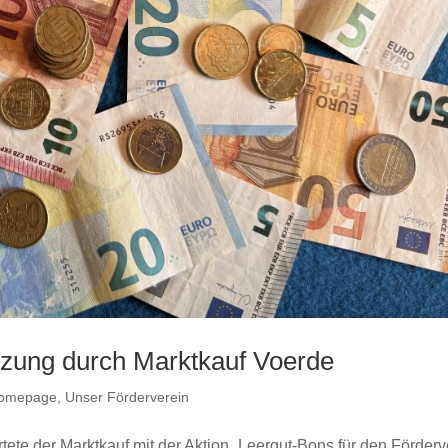
ützung durch Marktkauf Voerde
omepage
,
Unser Förderverein
tete der Marktkauf mit der Aktion „Leergut-Bons für den Förderv