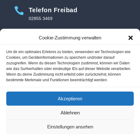

Telefon Freibad
02855 3469

Adresse Hallenbad
Cookie-Zustimmung verwalten
Hallenbad Voerde
Um dir ein optimales Erlebnis zu bieten, verwenden wir Technologien wie
Am Hallenbad 11
Cookies, um Geräteinformationen zu speichern und/oder darauf
46562 Voerde-Friedrichsfeld
zuzugreifen. Wenn du diesen Technologien zustimmst, können wir Daten
wie das Surfverhalten oder eindeutige IDs auf dieser Website verarbeiten.
Wenn du deine Zustimmung nicht erteilst oder zurückziehst, können

Adresse Freibad
bestimmte Merkmale und Funktionen beeinträchtigt werden.
Freibad Voerde
Allee 2
Akzeptieren
46562 Voerde
Ablehnen
Einstellungen ansehen
Kontakt
Impressum
Datenschutz
Archiv