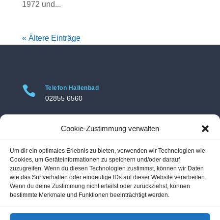
1972 und...
« Ältere Einträge

Telefon Hallenbad
02855 6560

Telefon Freibad
Cookie-Zustimmung verwalten
02855 3469
Um dir ein optimales Erlebnis zu bieten, verwenden wir Technologien wie

Adresse Hallenbad
Cookies, um Geräteinformationen zu speichern und/oder darauf
Hallenbad Voerde
zuzugreifen. Wenn du diesen Technologien zustimmst, können wir Daten
wie das Surfverhalten oder eindeutige IDs auf dieser Website verarbeiten.
Am Hallenbad 11
Wenn du deine Zustimmung nicht erteilst oder zurückziehst, können
46562 Voerde-Friedrichsfeld
bestimmte Merkmale und Funktionen beeinträchtigt werden.
Adresse Freibad