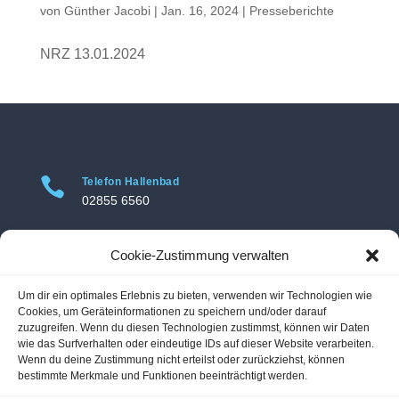
von
Günther Jacobi
|
Jan. 16, 2024
|
Presseberichte
NRZ 13.01.2024

Telefon Hallenbad
02855 6560

Telefon Freibad
Cookie-Zustimmung verwalten
02855 3469
Um dir ein optimales Erlebnis zu bieten, verwenden wir Technologien wie

Adresse Hallenbad
Cookies, um Geräteinformationen zu speichern und/oder darauf
Hallenbad Voerde
zuzugreifen. Wenn du diesen Technologien zustimmst, können wir Daten
wie das Surfverhalten oder eindeutige IDs auf dieser Website verarbeiten.
Am Hallenbad 11
Wenn du deine Zustimmung nicht erteilst oder zurückziehst, können
46562 Voerde-Friedrichsfeld
bestimmte Merkmale und Funktionen beeinträchtigt werden.