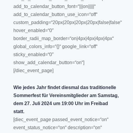
add_to_calendar_button_font=“|||on|||||“
add_to_calendar_button_use_icon=“off“
custom_padding=“20px|20px|20px|20px|false|false“
hover_enabled=“0″
border_radii_map_border=“on|4px|4px|4px|4px“
global_colors_info=“{}“ google_link=“off“
sticky_enabled=“0″
show_add_calendar_button=“on“]
[/diec_event_page]
Wie jedes Jahr findet diesmal das traditionelle
Sommerfest für Vereinsmitglieder am Samstag,
dem 27. Juli 2024 um 19:00 Uhr im Freibad
statt.
[diec_event_page passed_event_notice=“on“
event_status_notice=“on“ description=“on“