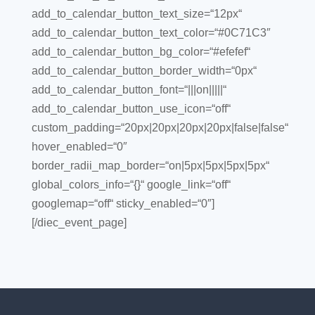
add_to_calendar_button_text_size=“12px“
add_to_calendar_button_text_color=“#0C71C3″
add_to_calendar_button_bg_color=“#efefef“
add_to_calendar_button_border_width=“0px“
add_to_calendar_button_font=“|||on|||||“
add_to_calendar_button_use_icon=“off“
custom_padding=“20px|20px|20px|20px|false|false“
hover_enabled=“0″
border_radii_map_border=“on|5px|5px|5px|5px“
global_colors_info=“{}“ google_link=“off“
googlemap=“off“ sticky_enabled=“0″]
[/diec_event_page]