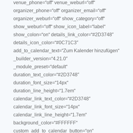
venue_phone=“off“ venue_weburl=“off“
organizer_phone=“off“ organizer_email=“off“
organizer_weburl=“off“ show_category=“off“
show_weburl=“off“ show_icon_label=“label“
show_colon=“on“ details_link_color=“#2D3748″
details_icon_color=“#0C71C3″
add_to_calendar_text=“Zum Kalender hinzufügen“
_builder_version=“4.21.0″
_module_preset=“default“
duration_text_color=“#2D3748″
duration_font_size=“14px“
duration_line_height=“1.7em“
calendar_link_text_color=“#2D3748″
calendar_link_font_size=“14px“
calendar_link_line_height=“1.7em“
background_color=“#FFFFFF“
custom_add_to_calendar_button=“on“