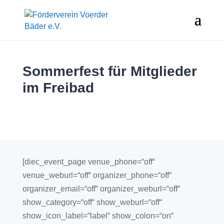
Sommerfest für Mitglieder
im Freibad
[diec_event_page venue_phone=“off“
venue_weburl=“off“ organizer_phone=“off“
organizer_email=“off“ organizer_weburl=“off“
show_category=“off“ show_weburl=“off“
show_icon_label=“label“ show_colon=“on“