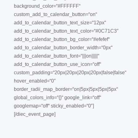
background_color=“#FFFFFF“
custom_add_to_calendar_button=“on“
add_to_calendar_button_text_size=“12px“
add_to_calendar_button_text_color=“#0C71C3″
add_to_calendar_button_bg_color=“#efefef“
add_to_calendar_button_border_width=“0px“
add_to_calendar_button_font=“|||on|||||“
add_to_calendar_button_use_icon=“off“
custom_padding=“20px|20px|20px|20px|false|false“
hover_enabled=“0″
border_radii_map_border=“on|5px|5px|5px|5px“
global_colors_info=“{}“ google_link=“off“
googlemap=“off“ sticky_enabled=“0″]
[/diec_event_page]