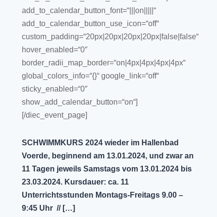
add_to_calendar_button_font=“|||on|||||“
add_to_calendar_button_use_icon=“off“
custom_padding=“20px|20px|20px|20px|false|false“
hover_enabled=“0″
border_radii_map_border=“on|4px|4px|4px|4px“
global_colors_info=“{}“ google_link=“off“
sticky_enabled=“0″
show_add_calendar_button=“on“]
[/diec_event_page]
SCHWIMMKURS 2024 wieder im Hallenbad
Voerde, beginnend am 13.01.2024, und zwar an
11 Tagen jeweils Samstags vom 13.01.2024 bis
23.03.2024. Kursdauer: ca. 11
Unterrichtsstunden Montags-Freitags 9.00 –
9:45 Uhr // […]