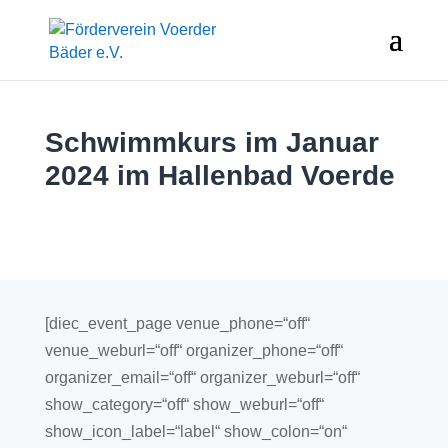
Schwimmkurs im Januar
2024 im Hallenbad Voerde
[diec_event_page venue_phone=“off“
venue_weburl=“off“ organizer_phone=“off“
organizer_email=“off“ organizer_weburl=“off“
show_category=“off“ show_weburl=“off“
show_icon_label=“label“ show_colon=“on“