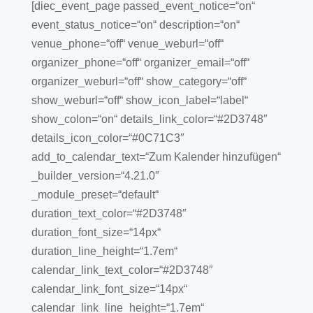
[diec_event_page passed_event_notice=“on“
event_status_notice=“on“ description=“on“
venue_phone=“off“ venue_weburl=“off“
organizer_phone=“off“ organizer_email=“off“
organizer_weburl=“off“ show_category=“off“
show_weburl=“off“ show_icon_label=“label“
show_colon=“on“ details_link_color=“#2D3748″
details_icon_color=“#0C71C3″
add_to_calendar_text=“Zum Kalender hinzufügen“
_builder_version=“4.21.0″
_module_preset=“default“
duration_text_color=“#2D3748″
duration_font_size=“14px“
duration_line_height=“1.7em“
calendar_link_text_color=“#2D3748″
calendar_link_font_size=“14px“
calendar_link_line_height=“1.7em“