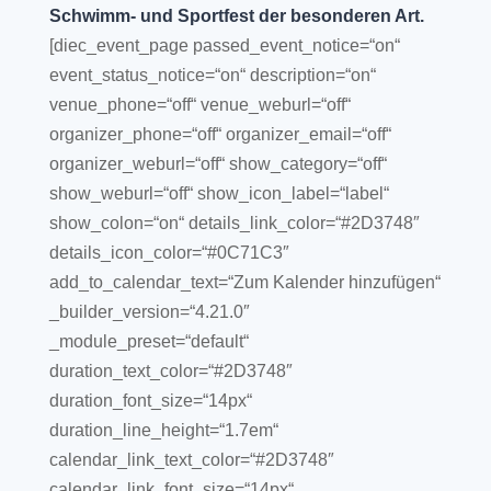
Schwimm- und Sportfest der besonderen Art.
[diec_event_page passed_event_notice=“on“
event_status_notice=“on“ description=“on“
venue_phone=“off“ venue_weburl=“off“
organizer_phone=“off“ organizer_email=“off“
organizer_weburl=“off“ show_category=“off“
show_weburl=“off“ show_icon_label=“label“
show_colon=“on“ details_link_color=“#2D3748″
details_icon_color=“#0C71C3″
add_to_calendar_text=“Zum Kalender hinzufügen“
_builder_version=“4.21.0″
_module_preset=“default“
duration_text_color=“#2D3748″
duration_font_size=“14px“
duration_line_height=“1.7em“
calendar_link_text_color=“#2D3748″
calendar_link_font_size=“14px“