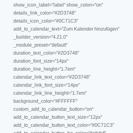
show_icon_label=“label“ show_colon=“on“
details_link_color=“#2D3748″
details_icon_color=“#0C71C3″
add_to_calendar_text=“Zum Kalender hinzufügen“
_builder_version=“4.21.0″
_module_preset=“default“
duration_text_color=“#2D3748″
duration_font_size=“14px“
duration_line_height=“1.7em“
calendar_link_text_color=“#2D3748″
calendar_link_font_size=“14px“
calendar_link_line_height=“1.7em“
background_color=“#FFFFFF“
custom_add_to_calendar_button=“on“
add_to_calendar_button_text_size=“12px“
add_to_calendar_button_text_color=“#0C71C3″