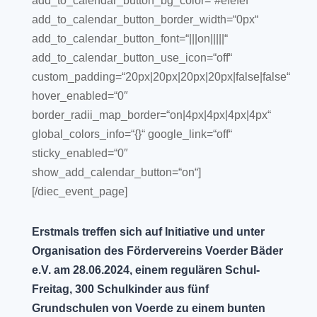
add_to_calendar_button_bg_color=“#efefef“
add_to_calendar_button_border_width=“0px“
add_to_calendar_button_font=“|||on|||||“
add_to_calendar_button_use_icon=“off“
custom_padding=“20px|20px|20px|20px|false|false“
hover_enabled=“0″
border_radii_map_border=“on|4px|4px|4px|4px“
global_colors_info=“{}“ google_link=“off“
sticky_enabled=“0″
show_add_calendar_button=“on“]
[/diec_event_page]
Erstmals treffen sich auf Initiative und unter
Organisation des Fördervereins Voerder Bäder
e.V. am 28.06.2024, einem regulären Schul-
Freitag, 300 Schulkinder aus fünf
Grundschulen von Voerde zu einem bunten