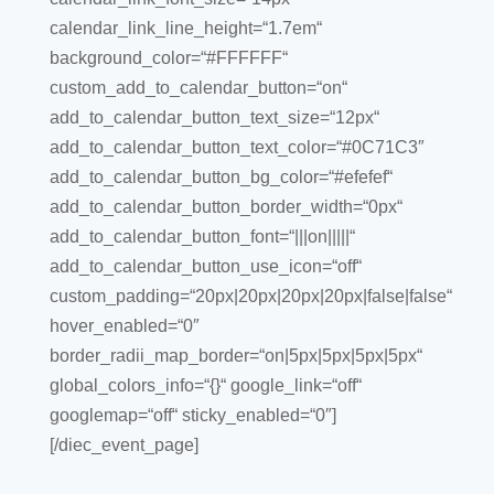
calendar_link_line_height=“1.7em“
background_color=“#FFFFFF“
custom_add_to_calendar_button=“on“
add_to_calendar_button_text_size=“12px“
add_to_calendar_button_text_color=“#0C71C3″
add_to_calendar_button_bg_color=“#efefef“
add_to_calendar_button_border_width=“0px“
add_to_calendar_button_font=“|||on|||||“
add_to_calendar_button_use_icon=“off“
custom_padding=“20px|20px|20px|20px|false|false“
hover_enabled=“0″
border_radii_map_border=“on|5px|5px|5px|5px“
global_colors_info=“{}“ google_link=“off“
googlemap=“off“ sticky_enabled=“0″]
[/diec_event_page]