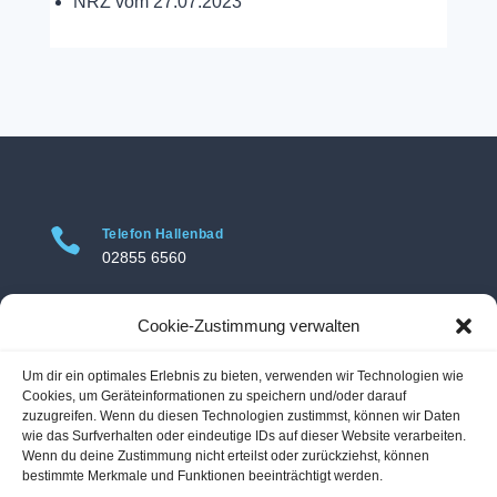
NRZ vom 27.07.2023

Telefon Hallenbad
02855 6560

Telefon Freibad
Cookie-Zustimmung verwalten
02855 3469
Um dir ein optimales Erlebnis zu bieten, verwenden wir Technologien wie

Adresse Hallenbad
Cookies, um Geräteinformationen zu speichern und/oder darauf
Hallenbad Voerde
zuzugreifen. Wenn du diesen Technologien zustimmst, können wir Daten
wie das Surfverhalten oder eindeutige IDs auf dieser Website verarbeiten.
Am Hallenbad 11
Wenn du deine Zustimmung nicht erteilst oder zurückziehst, können
46562 Voerde-Friedrichsfeld
bestimmte Merkmale und Funktionen beeinträchtigt werden.