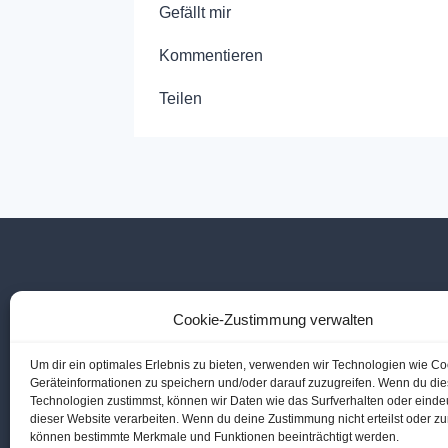
Gefällt mir
Kommentieren
Teilen

Telefon Hallenbad
Cookie-Zustimmung verwalten
02855 6560

Telefon Freibad
Um dir ein optimales Erlebnis zu bieten, verwenden wir Technologien wie C
Geräteinformationen zu speichern und/oder darauf zuzugreifen. Wenn du di
02855 3469
Technologien zustimmst, können wir Daten wie das Surfverhalten oder eindeu
dieser Website verarbeiten. Wenn du deine Zustimmung nicht erteilst oder zu
können bestimmte Merkmale und Funktionen beeinträchtigt werden.