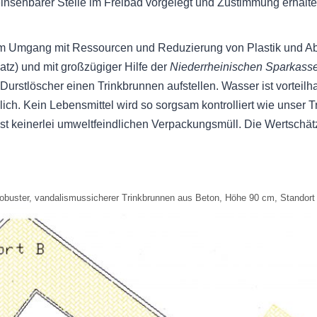
einsehbarer Stelle im Freibad vorgelegt und Zustimmung erhalt
m Umgang mit Ressourcen und Reduzierung von Plastik und A
atz) und mit großzügiger Hilfe der
Niederrheinischen Sparkass
urstlöscher einen Trinkbrunnen aufstellen. Wasser ist vorteilha
glich. Kein Lebensmittel wird so sorgsam kontrolliert wie unser 
st keinerlei umweltfeindlichen Verpackungsmüll. Die Wertschä
obuster, vandalismussicherer Trinkbrunnen aus Beton, Höhe 90 cm, Standort