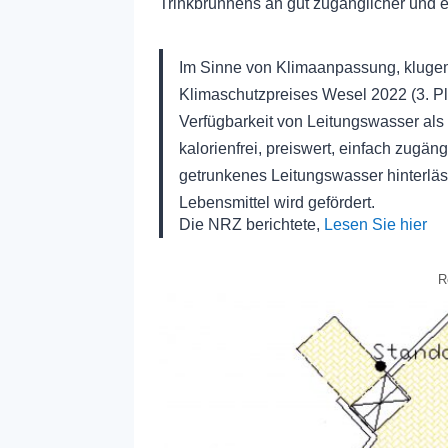
Trinkbrunnens an gut zugänglicher und 
Im Sinne von Klimaanpassung, kluge
Klimaschutzpreises Wesel 2022 (3. Pl
Verfügbarkeit von Leitungswasser als D
kalorienfrei, preiswert, einfach zugän
getrunkenes Leitungswasser hinterläs
Lebensmittel wird gefördert.
Die NRZ berichtete,
L
e
s
e
n
S
i
e
h
i
e
r
R