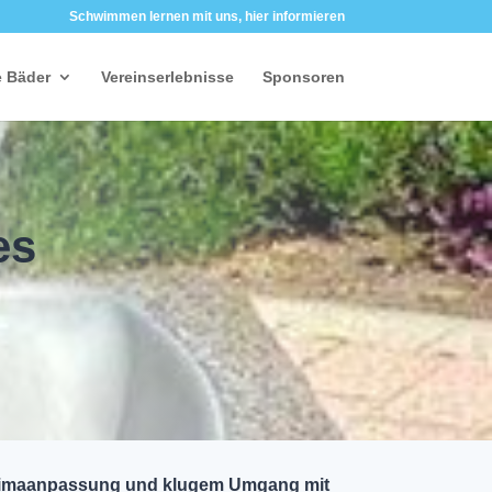
Schwimmen lernen mit uns, hier informieren
 Bäder
Vereinserlebnisse
Sponsoren
es
 Klimaanpassung und klugem Umgang mit