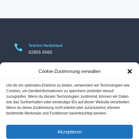

Telefon Hallenbad
02855 6560

Telefon Freibad
Cookie-Zustimmung verwalten
02855 3469
Um dir ein optimales Erlebnis zu bieten, verwenden wir Technologien wie

Adresse Hallenbad
Cookies, um Geräteinformationen zu speichern und/oder darauf
Hallenbad Voerde
zuzugreifen. Wenn du diesen Technologien zustimmst, können wir Daten
wie das Surfverhalten oder eindeutige IDs auf dieser Website verarbeiten.
Am Hallenbad 11
Wenn du deine Zustimmung nicht erteilst oder zurückziehst, können
46562 Voerde-Friedrichsfeld
bestimmte Merkmale und Funktionen beeinträchtigt werden.

Adresse Freibad
Akzeptieren
Freibad Voerde